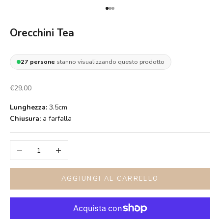
Vai all'articolo 1
Vai all'articolo 2
Vai all'articolo 3
Orecchini Tea
27
persone
stanno visualizzando questo prodotto
Prezzo scontato
€29,00
Lunghezza:
3.5cm
Chiusura:
a farfalla
Diminuisci quantità
Aumenta quantità
AGGIUNGI AL CARRELLO