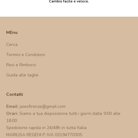
Cambio facile e veloce.
MEnu
Cerca
Termini e Condizioni
Resi e Rimborsi
Guida alle taglie
Contatti
Email
: joiesfirenze@gmail.com
Orari
: Siamo a tua disposizione tutti i giorni dalle 9:00 alle
18:00
Spedizione rapida in 24/48h in tutta Italia
MARILISA REGENI P. IVA 03194770305