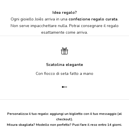
Idea regalo?
Ogni gioiello Joiēs arriva in una
confezione regalo curata
.
Non serve impacchettare nulla. Potrai consegnare il regalo
esattamente come arriva.
Scatolina elegante
Con fiocco di seta fatto a mano
Vai all'articolo 1
Vai all'articolo 2
Vai all'articolo 3
Personalizza il tuo regalo:
aggiungi un biglietto con il tuo messaggio (al
checkout).
Misura sbagliata? Modello non perfetto?
Puoi fare il reso entro 14 giorni.